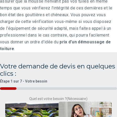
assurer que la mousse n’envahit pas vos tuiles en même
temps que vous vérifierez l’intégrité de ces dernières et le
bon état des gouttières et chéneaux. Vous pouvez vous
charger de cette vérification vous-même si vous disposez
de l’équipement de sécurité adapté, mais faites appel à un
professionnel dans le cas contraire, qui pourra facilement
vous donner un ordre d’idée du
prix d’un démoussage de
toiture
.
Votre demande de devis en quelques
clics :
Étape
1
sur
7
- Votre besoin
14%
Quel est votre besoin ?
(Nécessaire)