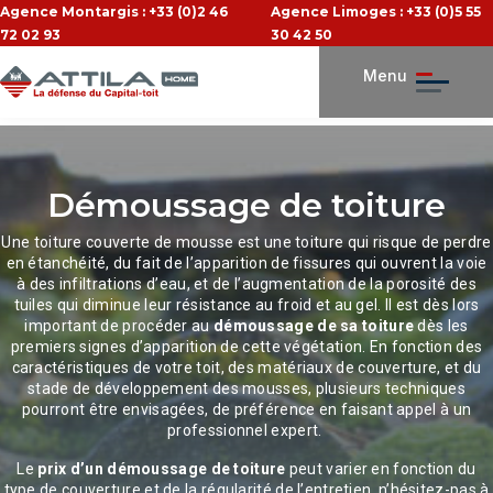
Agence Montargis : +33 (0)2 46
Agence Limoges : +33 (0)5 55
72 02 93
30 42 50
Menu
Démoussage de toiture
Une toiture couverte de mousse est une toiture qui risque de perdre
en étanchéité, du fait de l’apparition de fissures qui ouvrent la voie
à des infiltrations d’eau, et de l’augmentation de la porosité des
tuiles qui diminue leur résistance au froid et au gel. Il est dès lors
important de procéder au
démoussage de sa toiture
dès les
premiers signes d’apparition de cette végétation. En fonction des
caractéristiques de votre toit, des matériaux de couverture, et du
stade de développement des mousses, plusieurs techniques
pourront être envisagées, de préférence en faisant appel à un
professionnel expert.
Le
prix d’un démoussage de toiture
peut varier en fonction du
type de couverture et de la régularité de l’entretien, n’hésitez-pas à