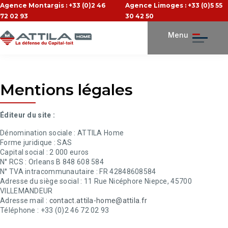
Agence Montargis : +33 (0)2 46
Agence Limoges : +33 (0)5 55
72 02 93
30 42 50
Menu
Mentions légales
Éditeur du site :
Dénomination sociale :
ATTILA Home
Forme juridique :
SAS
Capital social :
2 000 euros
N° RCS :
Orleans B 848 608 584
N° TVA intracommunautaire :
FR 42848608584
Adresse du siège social :
11 Rue Nicéphore Niepce, 45700
VILLEMANDEUR
Adresse mail :
contact.attila-home@attila.fr
Téléphone :
+33 (0)2 46 72 02 93