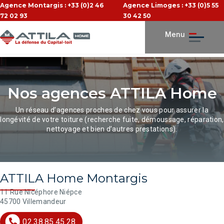
Agence Montargis : +33 (0)2 46
Agence Limoges : +33 (0)5 55
72 02 93
30 42 50
Menu
Nos agences
ATTILA Home
Un réseau d’agences proches de chez vous pour assurer la
longévité de votre toiture (recherche fuite, démoussage, réparation,
nettoyage et bien d’autres prestations).
ATTILA Home Montargis
11 Rue Nicéphore Niépce
45700 Villemandeur
02.38.85.45.28